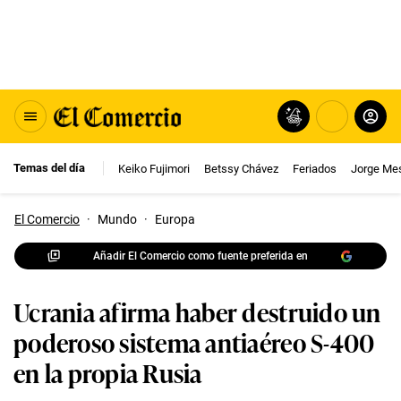
Temas del día
Keiko Fujimori
Betssy Chávez
Feriados
Jorge Me
El Comercio
·
Mundo
·
Europa
Añadir El Comercio como fuente preferida en
Ucrania afirma haber destruido un
poderoso sistema antiaéreo S-400
en la propia Rusia