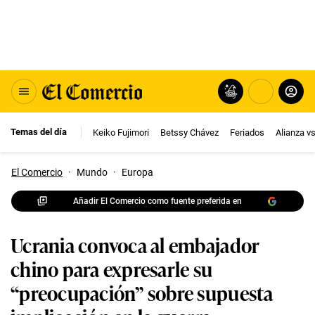
Temas del día
Keiko Fujimori
Betssy Chávez
Feriados
Alianza v
El Comercio
·
Mundo
·
Europa
Añadir El Comercio como fuente preferida en
Ucrania convoca al embajador
chino para expresarle su
“preocupación” sobre supuesta