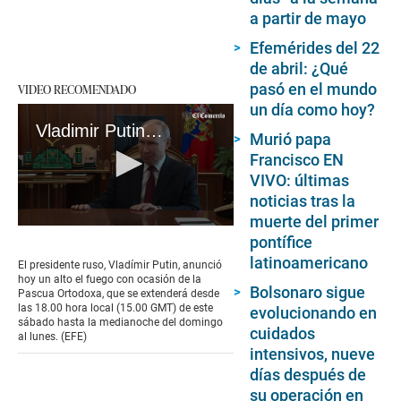
a partir de mayo
Efemérides del 22
de abril: ¿Qué
pasó en el mundo
VIDEO RECOMENDADO
un día como hoy?
Vladimir Putin anuncia una tregua pascual de con Ucrania
Murió papa
Francisco EN
VIVO: últimas
noticias tras la
muerte del primer
0
pontífice
seconds
of
latinoamericano
El presidente ruso, Vladímir Putin, anunció
1
hoy un alto el fuego con ocasión de la
minute,
Bolsonaro sigue
Pascua Ortodoxa, que se extenderá desde
16
las 18.00 hora local (15.00 GMT) de este
evolucionando en
seconds
sábado hasta la medianoche del domingo
cuidados
al lunes. (EFE)
intensivos, nueve
días después de
su operación en