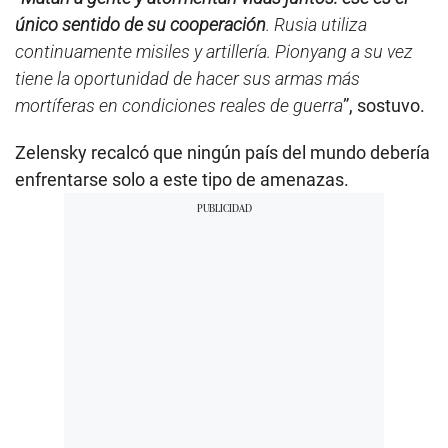
c
único sentido de su cooperación
. Rusia utiliza
o
n
continuamente misiles y artillería. Pionyang a su vez
d
tiene la oportunidad de hacer sus armas más
s
o
mortíferas en condiciones reales de guerra
”, sostuvo.
f
1
m
Zelensky recalcó que ningún país del mundo debería
i
n
enfrentarse solo a este tipo de amenazas.
u
t
e
,
1
4
s
e
c
o
n
d
s