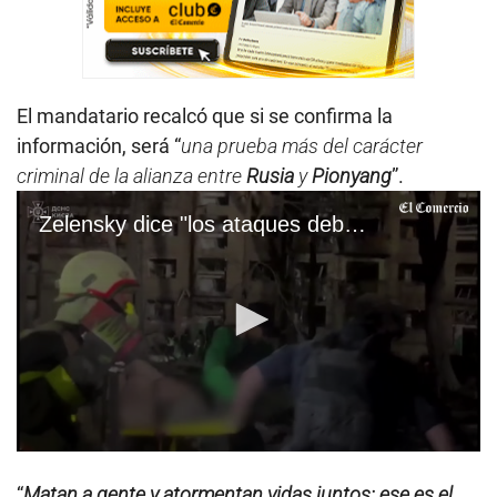
El mandatario recalcó que si se confirma la
información, será “
una prueba más del carácter
criminal de la alianza entre
Rusia
y
Pionyang
”.
Zelensky dice "los ataques deben cesar de inmediato" y cancela parte de visita a Sudáfrica
0
s
“
Matan a gente y atormentan vidas juntos: ese es el
e