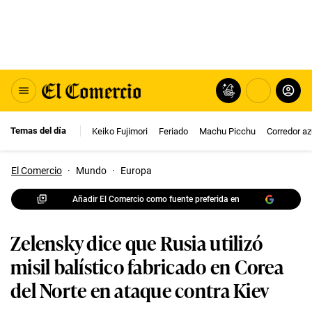
Temas del día
Keiko Fujimori
Feriado
Machu Picchu
Corredor az
El Comercio
·
Mundo
·
Europa
Añadir El Comercio como fuente preferida en
Zelensky dice que Rusia utilizó
misil balístico fabricado en Corea
del Norte en ataque contra Kiev