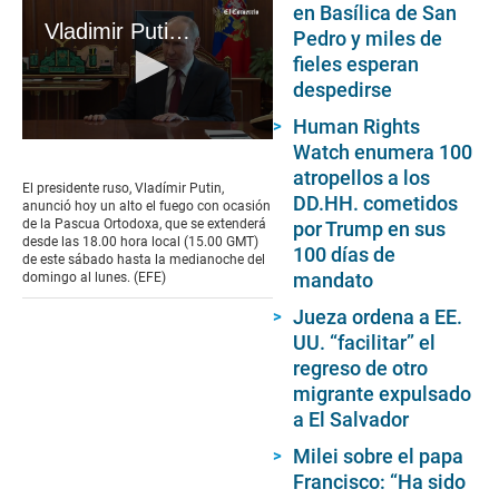
en Basílica de San
Vladimir Putin anuncia una tregua pascual de con Ucrania
Pedro y miles de
fieles esperan
despedirse
Human Rights
0
Watch enumera 100
seconds
atropellos a los
of
El presidente ruso, Vladímir Putin,
1
DD.HH. cometidos
anunció hoy un alto el fuego con ocasión
minute,
de la Pascua Ortodoxa, que se extenderá
por Trump en sus
16
desde las 18.00 hora local (15.00 GMT)
100 días de
seconds
de este sábado hasta la medianoche del
mandato
domingo al lunes. (EFE)
Jueza ordena a EE.
UU. “facilitar” el
regreso de otro
migrante expulsado
a El Salvador
Milei sobre el papa
Francisco: “Ha sido