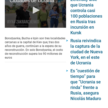
Ciudades de Ucrania a la espera de reconstrucción
que Ucrania
controla casi
100 poblaciones
en Rusia tras
incursión en
0
Kursk
seconds
of
Borodyanka, Bucha e Irpin son tres localidades
Rusia reivindica
6
cercanas a la capital de Kiev que, tras dos
minutes,
la captura de la
años de guerra, continúan a la espera de su
17
reconstrucción. En solo Borodyanka, el costo
ciudad de Nueva
seconds
de reconstrucción supera los 90 millones de
York, en el este
euros
de Ucrania
Es “cuestión de
tiempo” para
que “Ucrania se
rinda” frente a
Rusia, asegura
Nicolás Maduro