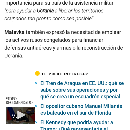
importancia para su país de la asistencia militar
“para ayudar a
Ucrania
a liberar los territorios
ocupados tan pronto como sea posible”
.
Malavka
también expresó la necesitad de emplear
los activos rusos congelados para financiar
defensas antiaéreas y armas o la reconstrucción de
Ucrania.
TE PUEDE INTERESAR
El Tren de Aragua en EE. UU.: qué se
sabe sobre sus operaciones y por
qué se crea un escuadrón especial
VIDEO
RECOMENDADO
El opositor cubano Manuel Milanés
es baleado en el sur de Florida
Vladimir Putin acepta ataque a centro comercial por parte del islamismo radical
El Kennedy que podría ayudar a
0
Trump: ¿Qué representaría el