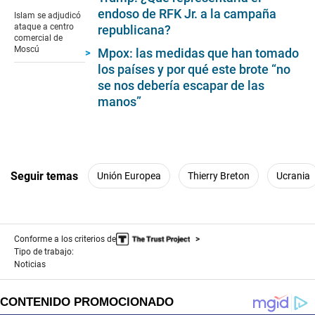
seconds
of
endoso de RFK Jr. a la campaña
Islam se adjudicó
1
ataque a centro
republicana?
minute,
comercial de
21
Moscú
Mpox: las medidas que han tomado
seconds
los países y por qué este brote “no
se nos debería escapar de las
manos”
Seguir temas
Unión Europea
Thierry Breton
Ucrania
Conforme a los criterios de
Tipo de trabajo:
Noticias