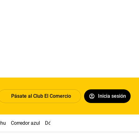
Pásate al Club El Comercio
Inicia sesión
chu
Corredor azul
Dólar
Congreso
Nasca
Acuña
Toled