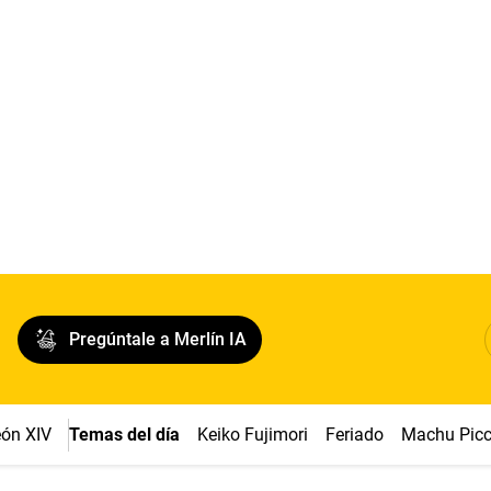
Pregúntale a Merlín IA
ón XIV
Temas del día
Keiko Fujimori
Feriado
Machu Pic