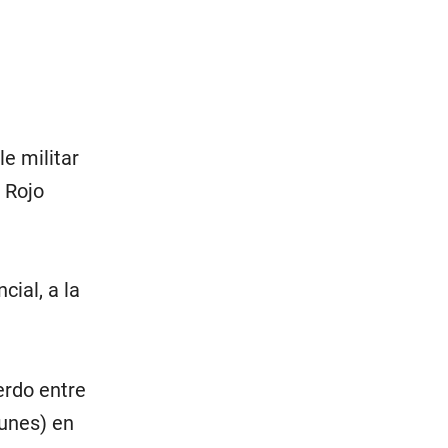
le militar
o Rojo
cial, a la
erdo entre
lunes) en