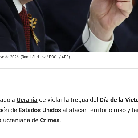
ayo de 2026. (Ramil Sitdikov / POOL / AFP)
bado a
Ucrania
de violar la tregua del
Día de la Vict
ción de
Estados Unidos
al atacar territorio ruso y t
a ucraniana de
Crimea
.