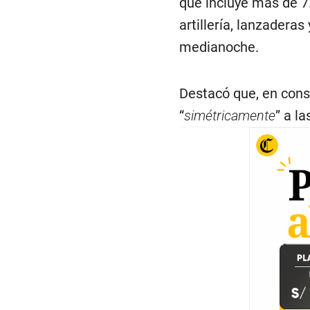
que incluye más de 7
artillería, lanzadera
medianoche.
Destacó que, en cons
“
simétricamente
” a l