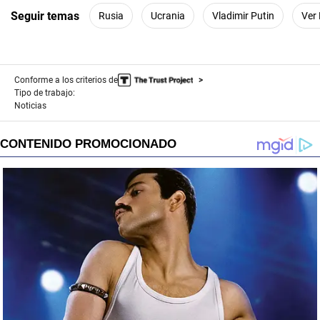
Seguir temas
Rusia
Ucrania
Vladimir Putin
Ver
Conforme a los criterios de
Tipo de trabajo:
Noticias