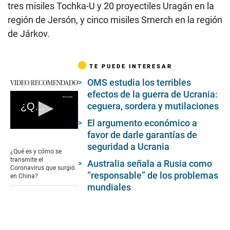
tres misiles Tochka-U y 20 proyectiles Uragán en la
región de Jersón, y cinco misiles Smerch en la región
de Járkov.
TE PUEDE INTERESAR
OMS estudia los terribles
VIDEO RECOMENDADO
efectos de la guerra de Ucrania:
¿Qué es y cómo se transmite el Coronavirus que surgió en China?
ceguera, sordera y mutilaciones
El argumento económico a
0
favor de darle garantías de
seconds
seguridad a Ucrania
of
¿Qué es y cómo se
0
transmite el
Australia señala a Rusia como
seconds
Coronavirus que surgió
“responsable” de los problemas
en China?
mundiales