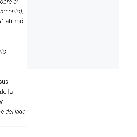
obre el
mamento),
”,
afirmó
 No
sus
de la
ar
e del lado