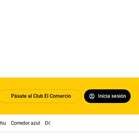
Pásate al Club El Comercio
Inicia sesión
chu
Corredor azul
Dólar
Congreso
Nasca
Acuña
Toled