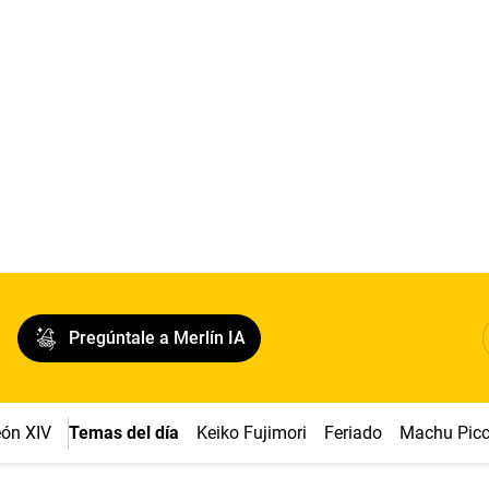
Pregúntale a Merlín IA
ón XIV
Temas del día
Keiko Fujimori
Feriado
Machu Pic