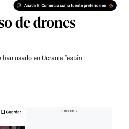
Añadir El Comercio como fuente preferida en
uso de drones
e han usado en Ucrania “están
Guardar