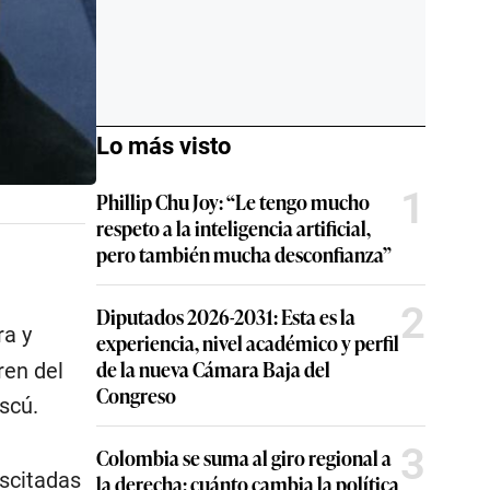
Lo más visto
1
Phillip Chu Joy: “Le tengo mucho
respeto a la inteligencia artificial,
pero también mucha desconfianza”
2
Diputados 2026-2031: Esta es la
ra y
experiencia, nivel académico y perfil
de la nueva Cámara Baja del
ren del
Congreso
scú.
3
Colombia se suma al giro regional a
uscitadas
la derecha: cuánto cambia la política