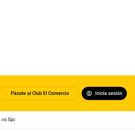
Pásate al Club El Comercio
Inicia sesión
a vs Sport Boys
Jorge Messi
Dólar
Papa León XIV
Congre