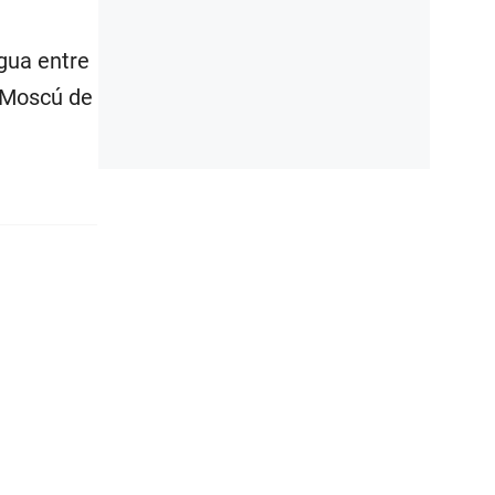
egua entre
n Moscú de