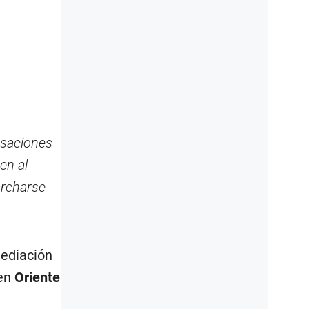
rsaciones
en al
archarse
mediación
 en
Oriente