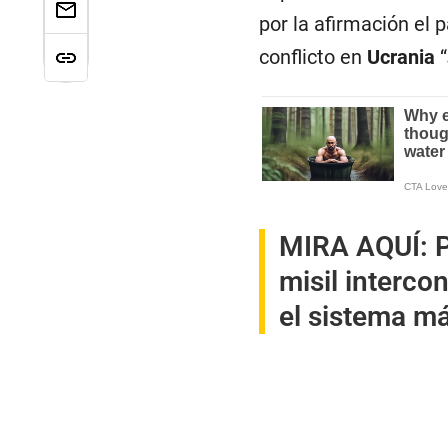
por la afirmación el
conflicto en
Ucrania
“
MIRA AQUÍ:
P
misil interco
el sistema m