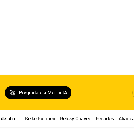
Pregúntale a Merlín IA
del día
Keiko Fujimori
Betssy Chávez
Feriados
Alianz