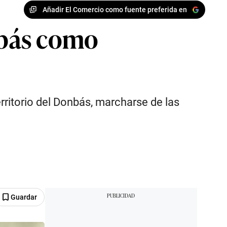
Añadir El Comercio como fuente preferida en
onbás como
territorio del Donbás, marcharse de las
Guardar