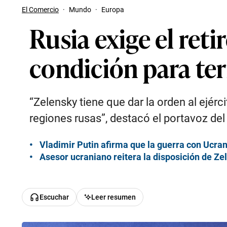
El Comercio
·
Mundo
·
Europa
Rusia exige el ret
condición para ter
“Zelensky tiene que dar la orden al ejérc
regiones rusas”, destacó el portavoz del
Vladimir Putin afirma que la guerra con Ucrani
Asesor ucraniano reitera la disposición de Ze
Escuchar
Leer resumen