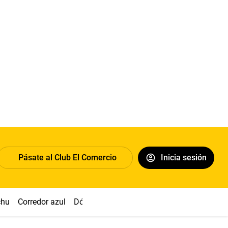
Pásate al Club El Comercio
Inicia sesión
chu
Corredor azul
Dólar
Congreso
Nasca
Acuña
Toled