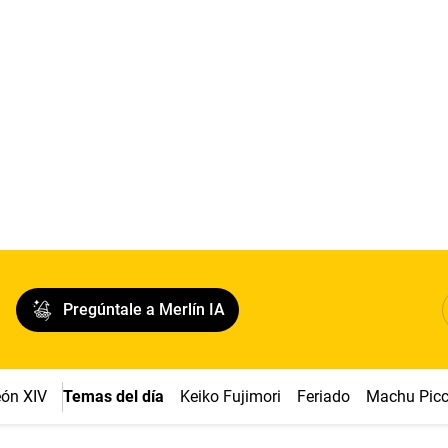
Pregúntale a Merlín IA
ón XIV
Temas del día
Keiko Fujimori
Feriado
Machu Pic