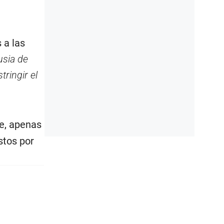
 a las
usia de
tringir el
te, apenas
stos por