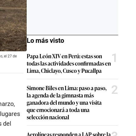
Lo más visto
1
Papa León XIV en Perú: estas son
, el 27 de
todas las actividades confirmadas en
Lima, Chiclayo, Cusco y Pucallpa
2
Simone Biles en Lima: paso a paso,
la agenda de la gimnasta más
ganadora del mundo y una visita
arzo,
que emocionará a toda una
 lugares
selección nacional
s del
Aerolíneas responden a LAP sobre la