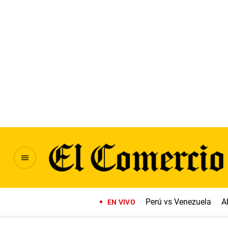
Perú vs Venezuela
A
EN VIVO