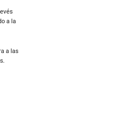
revés
o a la
a a las
s.