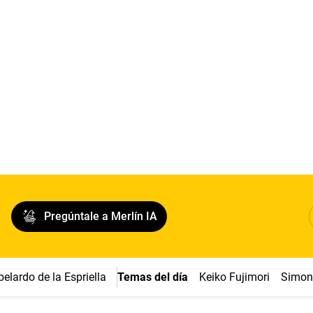
Pregúntale a Merlín IA
belardo de la Espriella
Temas del día
Keiko Fujimori
Simon 