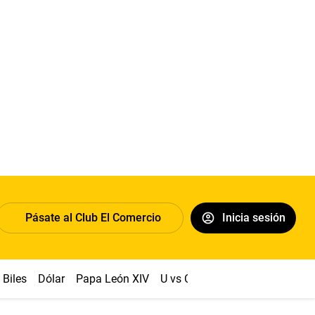
Pásate al Club El Comercio
Inicia sesión
Biles
Dólar
Papa León XIV
U vs Cristal
Congreso
Mach