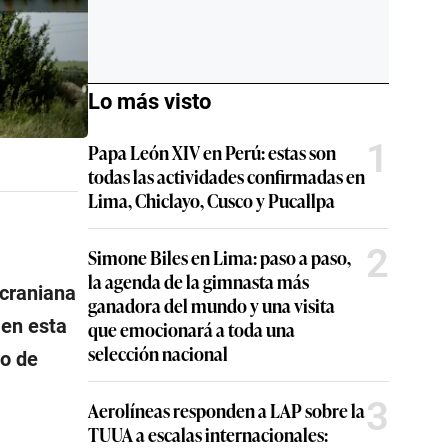
Lo más visto
1
Papa León XIV en Perú: estas son
todas las actividades confirmadas en
Lima, Chiclayo, Cusco y Pucallpa
2
Simone Biles en Lima: paso a paso,
la agenda de la gimnasta más
ucraniana
ganadora del mundo y una visita
 en esta
que emocionará a toda una
selección nacional
o de
3
Aerolíneas responden a LAP sobre la
TUUA a escalas internacionales: