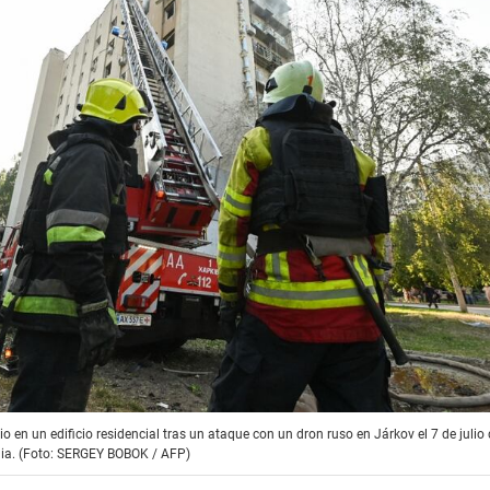
en un edificio residencial tras un ataque con un dron ruso en Járkov el 7 de julio
nia. (Foto: SERGEY BOBOK / AFP)