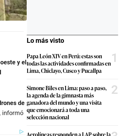
Lo más visto
1
Papa León XIV en Perú: estas son
oeste y el
todas las actividades confirmadas en
Lima, Chiclayo, Cusco y Pucallpa
l
2
Simone Biles en Lima: paso a paso,
la agenda de la gimnasta más
ganadora del mundo y una visita
drones de
que emocionará a toda una
, informó
selección nacional
Aerolíneas responden a LAP sobre la