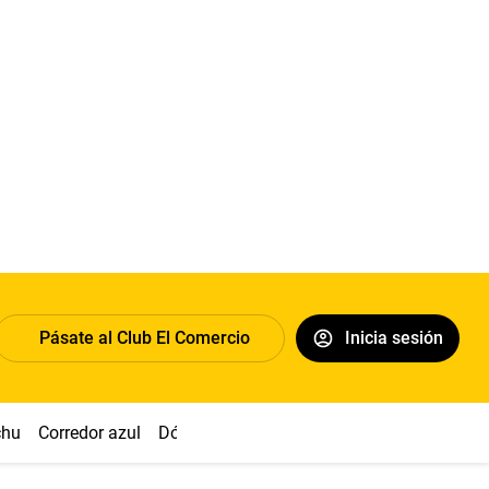
Pásate al Club El Comercio
Inicia sesión
chu
Corredor azul
Dólar
Congreso
Nasca
Acuña
Toled