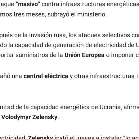
taque “
masivo
” contra infraestructuras energética
imos tres meses, subrayó el ministerio.
ués de la invasión rusa, los ataques selectivos co
do la capacidad de generación de electricidad de U
ortar suministros de la
Unión Europea
o imponer c
 dañó una
central eléctrica
y otras infraestructuras, 
mitad de la capacidad energética de Ucrania, afirm
o
Volodymyr Zelensky
.
ectricidad,
Zelensky
instó el jueves a instalar “lo a