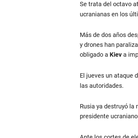
Se trata del octavo a
ucranianas en los últ
Más de dos años desp
y drones han paraliza
obligado a
Kiev
a imp
El jueves un ataque
las autoridades.
Rusia ya destruyó la 
presidente ucranian
Ante los cortes de el