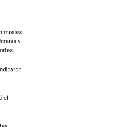
s
n misiles
crania y
ortes.
indicaron
ó el
ntes