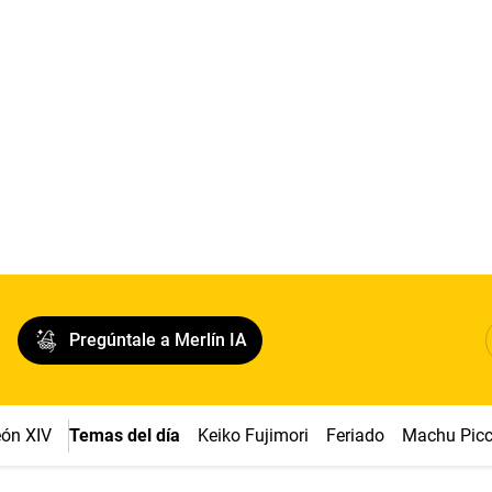
Pregúntale a Merlín IA
ón XIV
Temas del día
Keiko Fujimori
Feriado
Machu Pic