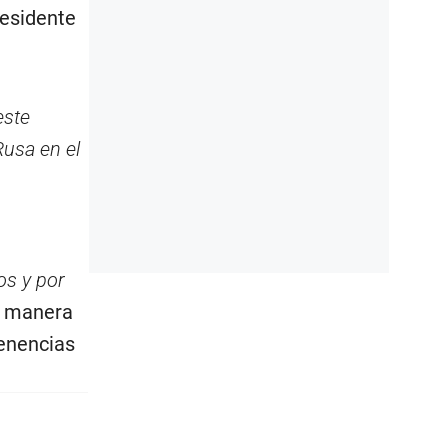
residente
este
Rusa en el
os y por
la manera
venencias