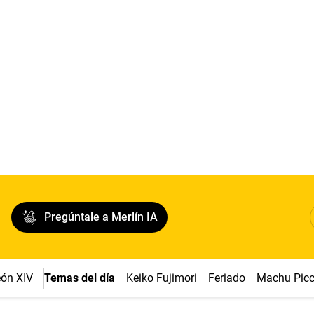
Pregúntale a Merlín IA
ón XIV
Temas del día
Keiko Fujimori
Feriado
Machu Pic