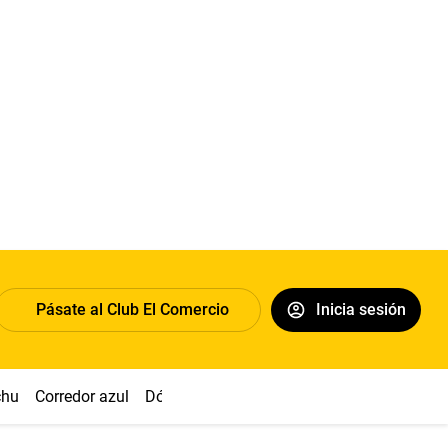
Pásate al Club El Comercio
Inicia sesión
chu
Corredor azul
Dólar
Congreso
Nasca
Acuña
Toled