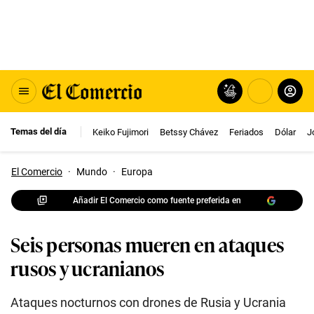
Temas del día
Keiko Fujimori
Betssy Chávez
Feriados
Dólar
J
El Comercio
·
Mundo
·
Europa
Añadir El Comercio como fuente preferida en
Seis personas mueren en ataques
rusos y ucranianos
Ataques nocturnos con drones de Rusia y Ucrania