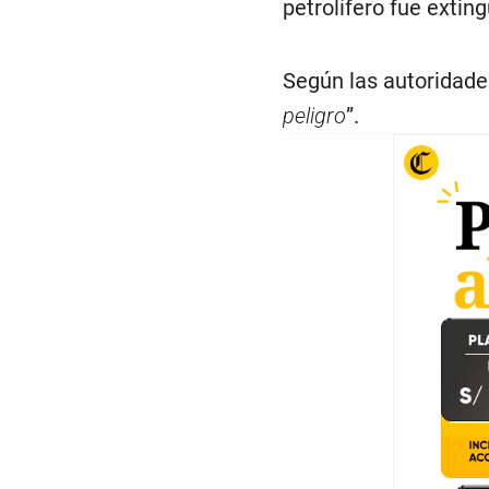
petrolífero fue exting
Según las autoridades
peligro
”.