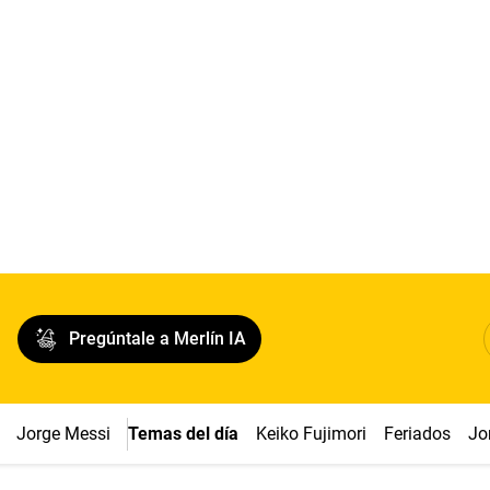
Pregúntale a Merlín IA
Jorge Messi
Temas del día
Keiko Fujimori
Feriados
Jo