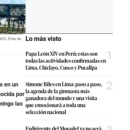
Lo más visto
025. (Foto de
1
Papa León XIV en Perú: estas son
todas las actividades confirmadas en
Lima, Chiclayo, Cusco y Pucallpa
2
Simone Biles en Lima: paso a paso,
s en un
la agenda de la gimnasta más
ocida por
ganadora del mundo y una visita
mingo las
que emocionará a toda una
selección nacional
Exdirigente del Movadef ya no será