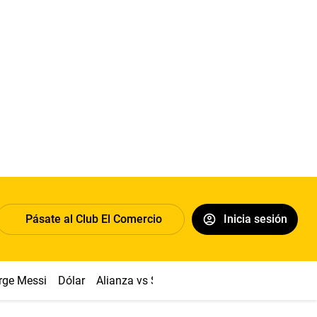
Pásate al Club El Comercio
Inicia sesión
rge Messi
Dólar
Alianza vs Sport Boys
Papa León XIV
Co