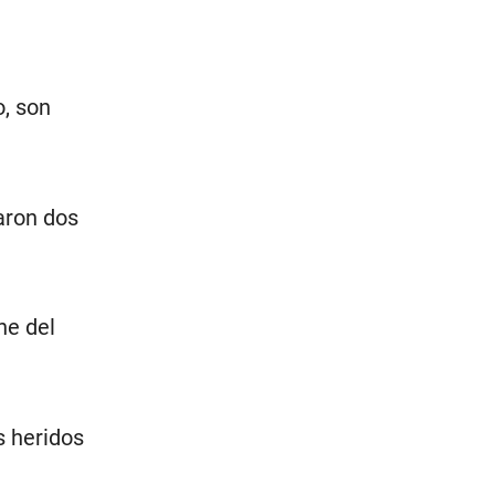
o, son
aron dos
he del
s heridos