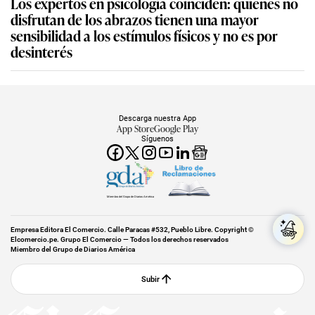
Los expertos en psicología coinciden: quienes no
disfrutan de los abrazos tienen una mayor
sensibilidad a los estímulos físicos y no es por
desinterés
Descarga nuestra App
App Store
Google Play
Síguenos
Miembro del Grupo de Diarios América
Empresa Editora El Comercio. Calle Paracas #532, Pueblo Libre. Copyright ©
Elcomercio.pe. Grupo El Comercio — Todos los derechos reservados
Miembro del Grupo de Diarios América
Subir