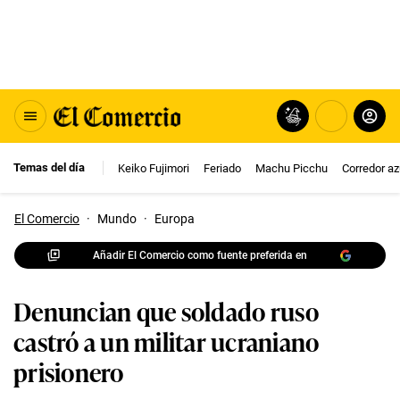
Temas del día
Keiko Fujimori
Feriado
Machu Picchu
Corredor az
El Comercio
·
Mundo
·
Europa
Añadir El Comercio como fuente preferida en
Denuncian que soldado ruso
castró a un militar ucraniano
prisionero