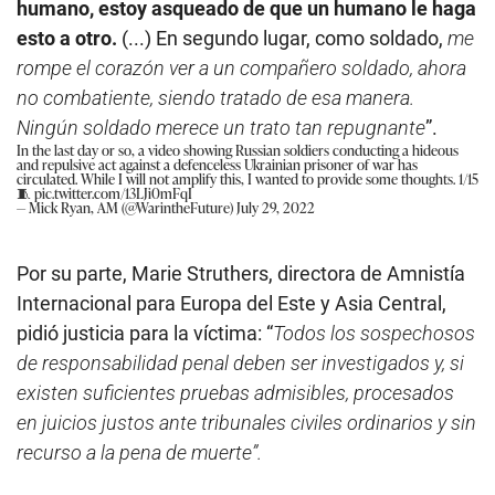
humano, estoy asqueado de que un humano le haga
esto a otro.
(...) En segundo lugar, como soldado,
me
rompe el corazón ver a un compañero soldado, ahora
no combatiente, siendo tratado de esa manera.
Ningún soldado merece un trato tan repugnante
”.
In the last day or so, a video showing Russian soldiers conducting a hideous
and repulsive act against a defenceless Ukrainian prisoner of war has
circulated. While I will not amplify this, I wanted to provide some thoughts. 1/15
🧵
pic.twitter.com/13LJi0mFqI
— Mick Ryan, AM (@WarintheFuture)
July 29, 2022
Por su parte, Marie Struthers, directora de Amnistía
Internacional para Europa del Este y Asia Central,
pidió justicia para la víctima: “
Todos los sospechosos
de responsabilidad penal deben ser investigados y, si
existen suficientes pruebas admisibles, procesados
en juicios justos ante tribunales civiles ordinarios y sin
recurso a la pena de muerte”.