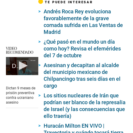
TE PUEDE INTERESAR
Andrés Roca Rey evoluciona
favorablemente de la grave
cornada sufrida en Las Ventas de
Madrid
¿Qué pasó en el mundo un día
como hoy? Revisa el efemérides
VIDEO
RECOMENDADO
del 7 de octubre
Asesinan y decapitan al alcalde
Dictan 9 meses de prisión preventiva contra ucraniano asesino
del municipio mexicano de
0
Chilpancingo tras seis días en el
seconds
cargo
of
Dictan 9 meses de
2
prisión preventiva
Los sitios nucleares de Irán que
minutes,
contra ucraniano
0
podrían ser blanco de la represalia
asesino
de Israel (y las consecuencias que
ello traería)
Huracán Milton EN VIVO |
Trayectoria y cuándo tocará tierra