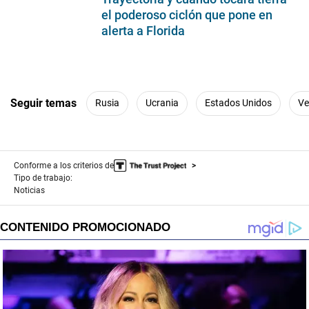
el poderoso ciclón que pone en
alerta a Florida
Seguir temas
Rusia
Ucrania
Estados Unidos
Ve
Conforme a los criterios de
Tipo de trabajo:
Noticias