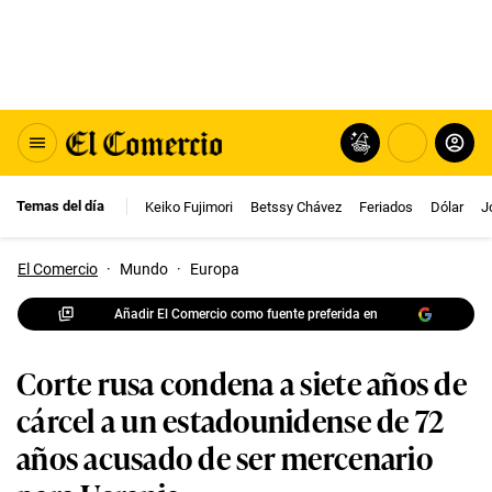
Temas del día
Keiko Fujimori
Betssy Chávez
Feriados
Dólar
J
El Comercio
·
Mundo
·
Europa
Añadir El Comercio como fuente preferida en
Corte rusa condena a siete años de
cárcel a un estadounidense de 72
años acusado de ser mercenario