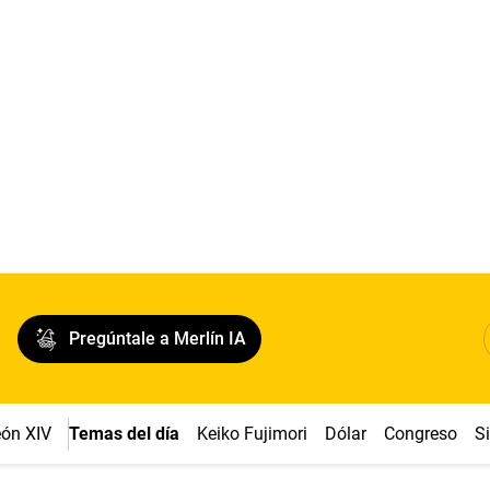
Pregúntale a Merlín IA
ón XIV
Temas del día
Keiko Fujimori
Dólar
Congreso
S