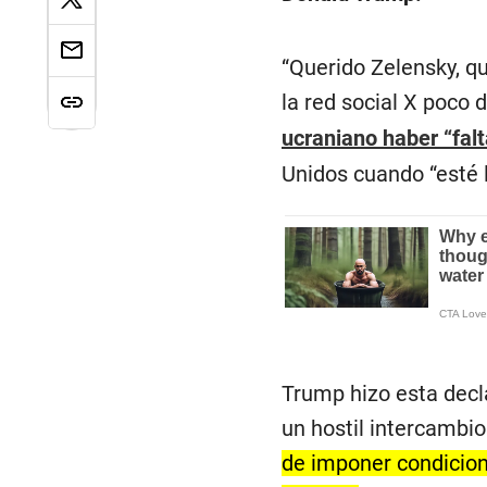
“Querido Zelensky, q
la red social X poco
ucraniano haber “falt
Unidos cuando “esté l
Trump hizo esta decla
un hostil intercambio
de imponer condicione