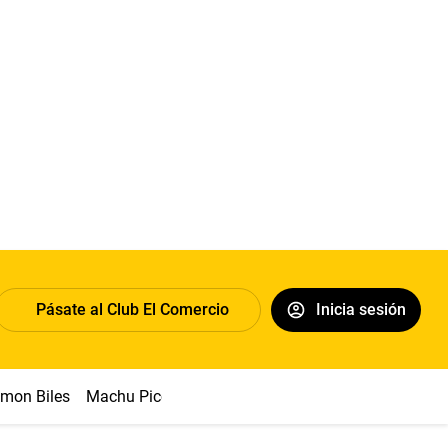
Pásate al Club El Comercio
Inicia sesión
imon Biles
Machu Picchu
Abelardo de la Espriella
Sueldo 