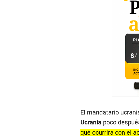
El mandatario ucrani
Ucrania
poco después 
qué ocurrirá con el a