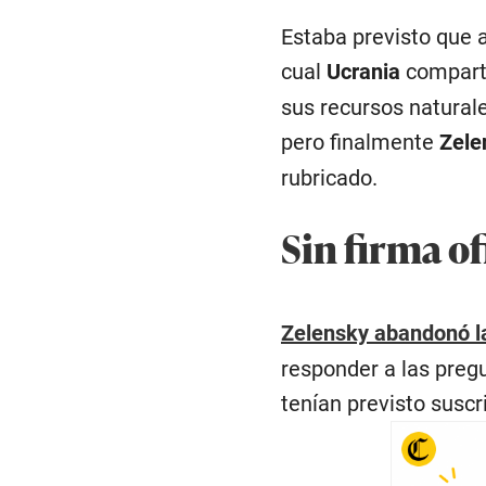
Estaba previsto que 
cual
Ucrania
comparti
sus recursos natura
pero finalmente
Zele
rubricado.
Sin firma of
Zelensky abandonó l
responder a las preg
tenían previsto suscri