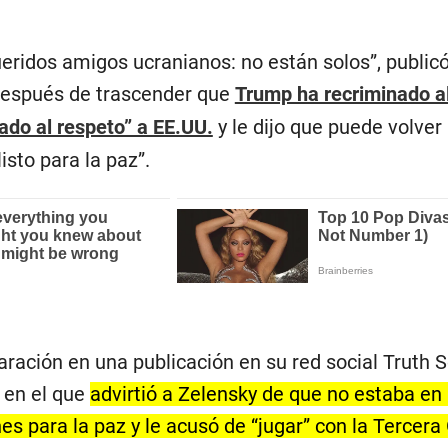
ueridos amigos ucranianos: no están solos”, public
 después de trascender que
Trump ha recriminado al
ado al respeto” a EE.UU.
y le dijo que puede volver
isto para la paz”.
ración en una publicación en su red social Truth S
 en el que
advirtió a Zelensky de que no estaba en
s para la paz y le acusó de “jugar” con la Tercera