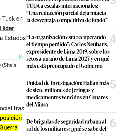
3
TUUA a escalas internacionales:
“Una reducción parcial deja intacta
ó Tusk en
la desventaja competitiva de fondo”
 líder
4
“La organización está recuperando
 a Estados
el tiempo perdido”: Carlos Neuhaus,
expresidente de Lima 2019, sobre los
retos a un año de Lima 2027 y en qué
más está preocupado el Gobierno
5
Unidad de Investigación: Hallan más
de siete millones de jeringas y
medicamentos vencidos en Cenares
del Minsa
ocial tras
 posición
6
De brigadas de seguridad urbana al
 Guerra
rol de los militares: ¿qué se sabe del