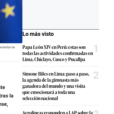
Lo más visto
1
Papa León XIV en Perú: estas son
namental de
todas las actividades confirmadas en
Lima, Chiclayo, Cusco y Pucallpa
2
Simone Biles en Lima: paso a paso,
la agenda de la gimnasta más
ganadora del mundo y una visita
nte
que emocionará a toda una
tras la
selección nacional
nse,
Aerolíneas responden a LAP sobre la