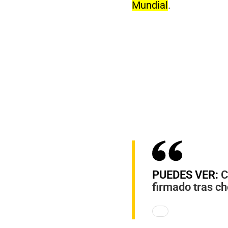
Mundial
.
PUEDES VER:
C
firmado tras c