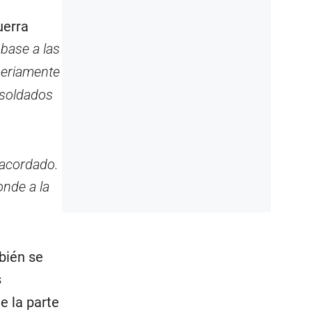
uerra
 base a las
seriamente
soldados
 acordado.
onde a la
bién se
s
e la parte