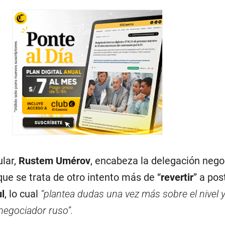
ular,
Rustem Umérov
, encabeza la delegación neg
ue se trata de otro intento más de “
revertir
” a post
l
, lo cual
“plantea dudas una vez más sobre el nivel 
negociador ruso”.