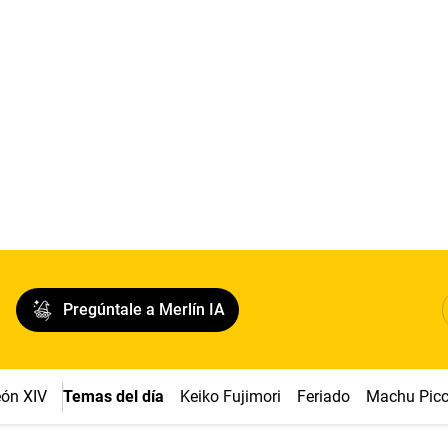
Pregúntale a Merlín IA
ón XIV
Temas del día
Keiko Fujimori
Feriado
Machu Pic