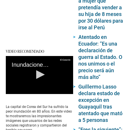
a mujer que
pretendía vender a
su hija de 8 meses
por 30 dólares para
irse al Perú
Atentado en
Ecuador: “Es una
declaración de
VIDEO RECOMENDADO
guerra al Estado. O
nos unimos o el
Inundaciones en Corea del Sur: lluvias históricas y trágicas dejan víctimas mortales
precio será aún
más alto”
Guillermo Lasso
declara estado de
0
excepción en
seconds
of
Guayaquil tras
La capital de Corea del Sur ha sufrido la
0
peor inundación en 80 años. En este video
atentado que mató
seconds
te mostraremos las impresionantes
a 5 personas
imágenes que usuarios de las redes
sociales registraron y compartieron del
“Eres la siguiente”:
terrible aguacero.