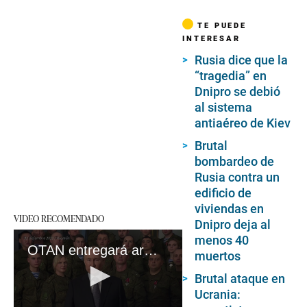
TE PUEDE
INTERESAR
Rusia dice que la
“tragedia” en
Dnipro se debió
al sistema
antiaéreo de Kiev
Brutal
bombardeo de
Rusia contra un
edificio de
viviendas en
VIDEO RECOMENDADO
Dnipro deja al
menos 40
OTAN entregará armas pesadas a Ucrania que busca sobrevivientes civiles en edificio
muertos
Brutal ataque en
Ucrania: