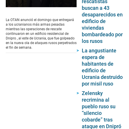
rescatistas
buscan a 43
0
seconds
desaparecidos en
of
La OTAN anunció el domingo que entregará
edificio de
2
a los ucranianos más armas pesadas
viviendas
minutes,
mientras las operaciones de rescate
13
bombardeado por
continuaron en un edificio residencial de
seconds
Dnipro , al este de Ucrania, que fue golpeado
los rusos
en la nueva ola de ataques rusos perpetrados
el fin de semana.
La angustiante
espera de
habitantes de
edificio de
Ucrania destruido
por misil ruso
Zelensky
recrimina al
pueblo ruso su
“silencio
cobarde” tras
ataque en Dnipró