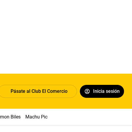
Pásate al Club El Comercio
Inicia sesión
imon Biles
Machu Picchu
Abelardo de la Espriella
Sueldo 