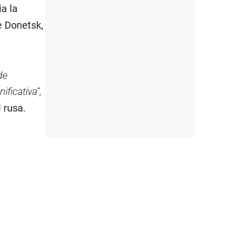
a la
e Donetsk,
de
ficativa”,
 rusa.