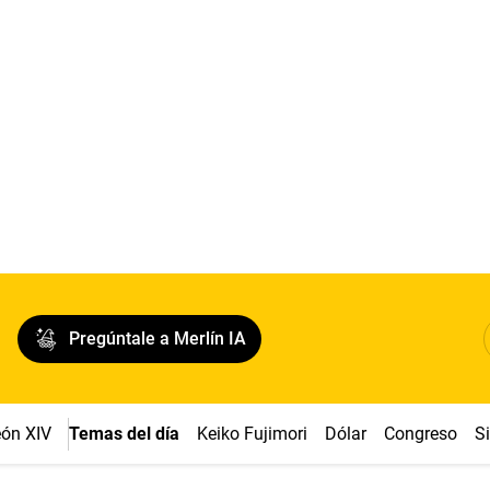
Pregúntale a Merlín IA
ón XIV
Temas del día
Keiko Fujimori
Dólar
Congreso
S