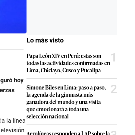
Lo más visto
1
Papa León XIV en Perú: estas son
todas las actividades confirmadas en
Lima, Chiclayo, Cusco y Pucallpa
eguró hoy
2
Simone Biles en Lima: paso a paso,
uerzas
la agenda de la gimnasta más
ganadora del mundo y una visita
que emocionará a toda una
selección nacional
a la línea
televisión.
Aerolíneas responden a LAP sobre la