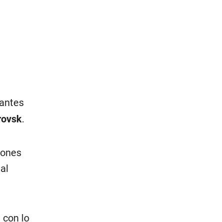
tantes
rovsk
.
iones
al
, con lo