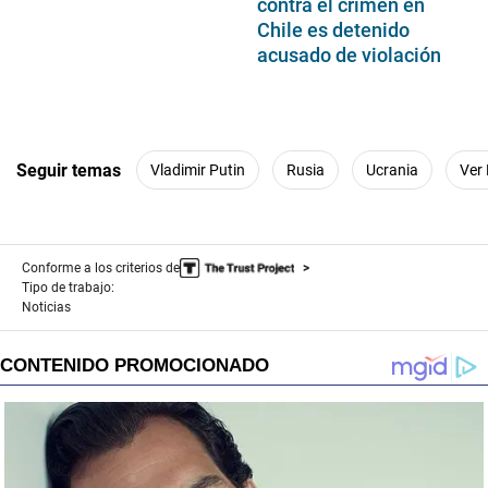
contra el crimen en
Chile es detenido
acusado de violación
Seguir temas
Vladimir Putin
Rusia
Ucrania
Ver
Conforme a los criterios de
Tipo de trabajo:
Noticias