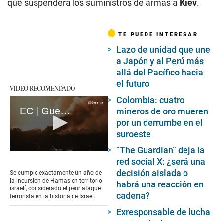
que suspenderá los suministros de armas a
Kiev
.
TE PUEDE INTERESAR
Lazo de unidad que une
a Japón y al Perú más
allá del Pacífico hacia
el futuro
VIDEO RECOMENDADO
Colombia: cuatro
EC | Guerra en Gaza: A un año del ataque mortal de Hamás en Israel (loop)
mineros de oro mueren
por un derrumbe en el
suroeste
“The Guardian” deja la
0
red social X: ¿será una
seconds
of
decisión aislada o
Se cumple exactamente un año de
17
la incursión de Hamas en territorio
habrá una reacción en
seconds
israelí, considerado el peor ataque
cadena?
terrorista en la historia de Israel.
Exresponsable de lucha