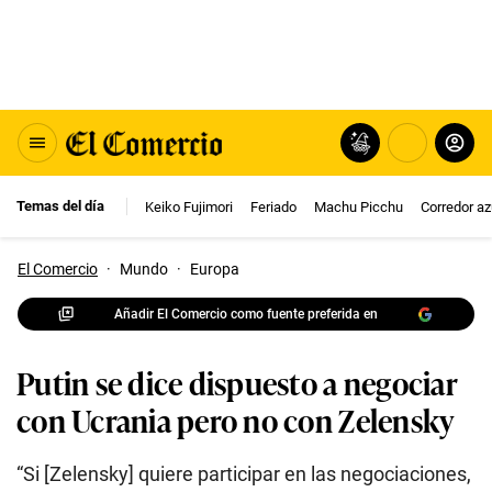
Temas del día
Keiko Fujimori
Feriado
Machu Picchu
Corredor az
El Comercio
·
Mundo
·
Europa
Añadir El Comercio como fuente preferida en
Putin se dice dispuesto a negociar
con Ucrania pero no con Zelensky
“Si [Zelensky] quiere participar en las negociaciones,