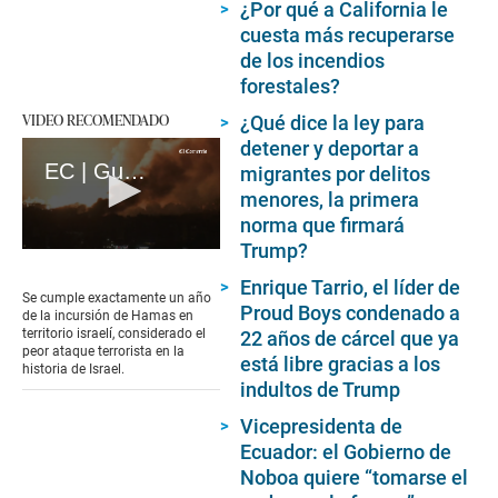
¿Por qué a California le
cuesta más recuperarse
de los incendios
forestales?
VIDEO RECOMENDADO
¿Qué dice la ley para
detener y deportar a
EC | Guerra en Gaza: A un año del ataque mortal de Hamás en Israel (loop)
migrantes por delitos
menores, la primera
norma que firmará
Trump?
0
seconds
Enrique Tarrio, el líder de
of
Se cumple exactamente un año
17
Proud Boys condenado a
de la incursión de Hamas en
seconds
territorio israelí, considerado el
22 años de cárcel que ya
peor ataque terrorista en la
está libre gracias a los
historia de Israel.
indultos de Trump
Vicepresidenta de
Ecuador: el Gobierno de
Noboa quiere “tomarse el