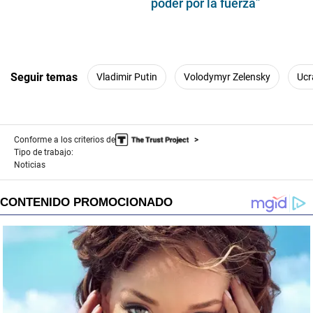
poder por la fuerza”
Seguir temas
Vladimir Putin
Volodymyr Zelensky
Ucr
Conforme a los criterios de
Tipo de trabajo:
Noticias