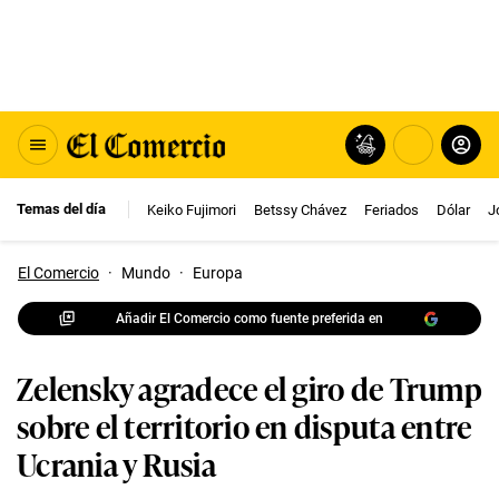
Temas del día
Keiko Fujimori
Betssy Chávez
Feriados
Dólar
J
El Comercio
·
Mundo
·
Europa
Añadir El Comercio como fuente preferida en
Zelensky agradece el giro de Trump
sobre el territorio en disputa entre
Ucrania y Rusia