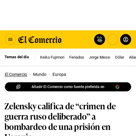
Temas del día
Keiko Fujimori
Feriados
Jorge Messi
Dólar
Ali
El Comercio
·
Mundo
·
Europa
Añadir El Comercio como fuente preferida en
Zelensky califica de “crimen de
guerra ruso deliberado” a
bombardeo de una prisión en