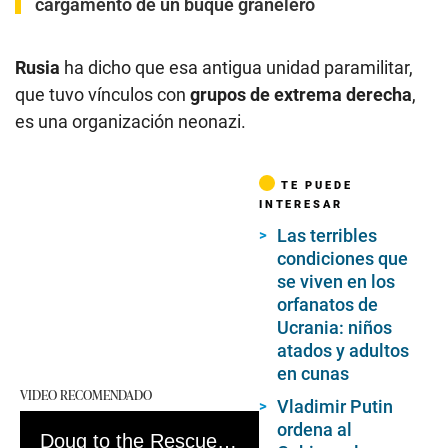
cargamento de un buque granelero
Rusia
ha dicho que esa antigua unidad paramilitar,
que tuvo vínculos con
grupos de extrema derecha
,
es una organización neonazi.
TE PUEDE
INTERESAR
Las terribles
condiciones que
se viven en los
orfanatos de
Ucrania: niños
atados y adultos
en cunas
VIDEO RECOMENDADO
Vladimir Putin
ordena al
Doug to the Rescue | Drones salvan animales de edificios bombardeados en Ucrania