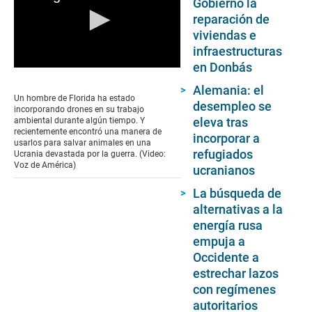
Gobierno la
reparación de
viviendas e
infraestructuras
en Donbás
0
seconds
Alemania: el
of
Un hombre de Florida ha estado
desempleo se
0
incorporando drones en su trabajo
seconds
eleva tras
ambiental durante algún tiempo. Y
recientemente encontró una manera de
incorporar a
usarlos para salvar animales en una
refugiados
Ucrania devastada por la guerra. (Video:
Voz de América)
ucranianos
La búsqueda de
alternativas a la
energía rusa
empuja a
Occidente a
estrechar lazos
con regímenes
autoritarios