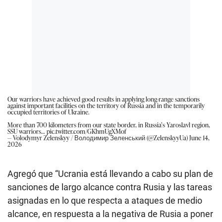
Our warriors have achieved good results in applying long-range sanctions
against important facilities on the territory of Russia and in the temporarily
occupied territories of Ukraine.
More than 700 kilometers from our state border, in Russia’s Yaroslavl region,
SSU warriors…
pic.twitter.com/GKhmUgXMof
— Volodymyr Zelenskyy / Володимир Зеленський (@ZelenskyyUa)
June 14,
2026
Agregó que “Ucrania está llevando a cabo su plan de
sanciones de largo alcance contra Rusia y las tareas
asignadas en lo que respecta a ataques de medio
alcance, en respuesta a la negativa de Rusia a poner