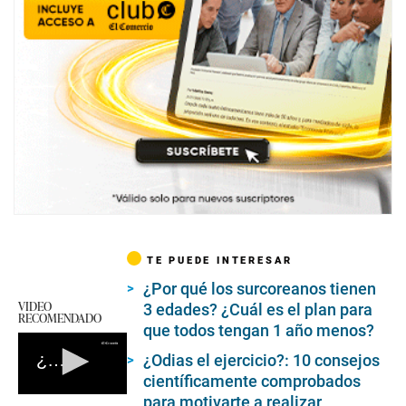
TE PUEDE INTERESAR
¿Por qué los surcoreanos tienen
VIDEO
3 edades? ¿Cuál es el plan para
RECOMENDADO
que todos tengan 1 año menos?
¿Qué es y cómo se transmite el Coronavirus que surgió en China?
¿Odias el ejercicio?: 10 consejos
científicamente comprobados
0
para motivarte a realizar