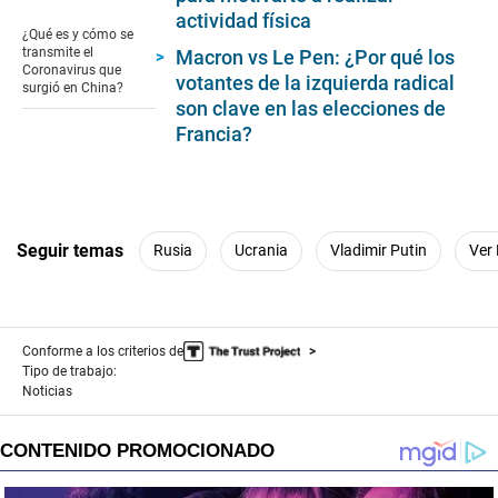
seconds
actividad física
of
¿Qué es y cómo se
0
transmite el
Macron vs Le Pen: ¿Por qué los
seconds
Coronavirus que
votantes de la izquierda radical
surgió en China?
son clave en las elecciones de
Francia?
Seguir temas
Rusia
Ucrania
Vladimir Putin
Ver
Conforme a los criterios de
Tipo de trabajo:
Noticias