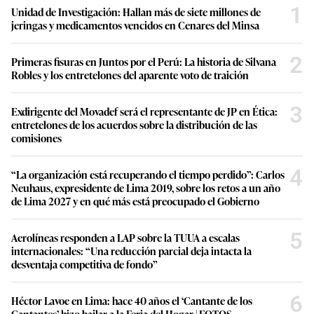
1
Unidad de Investigación: Hallan más de siete millones de
jeringas y medicamentos vencidos en Cenares del Minsa
2
Primeras fisuras en Juntos por el Perú: La historia de Silvana
Robles y los entretelones del aparente voto de traición
3
Exdirigente del Movadef será el representante de JP en Ética:
entretelones de los acuerdos sobre la distribución de las
comisiones
4
“La organización está recuperando el tiempo perdido”: Carlos
Neuhaus, expresidente de Lima 2019, sobre los retos a un año
de Lima 2027 y en qué más está preocupado el Gobierno
5
Aerolíneas responden a LAP sobre la TUUA a escalas
internacionales: “Una reducción parcial deja intacta la
desventaja competitiva de fondo”
6
Héctor Lavoe en Lima: hace 40 años el ‘Cantante de los
Cantantes’ hizo bailar a la Feria del Hogar | FOTOS