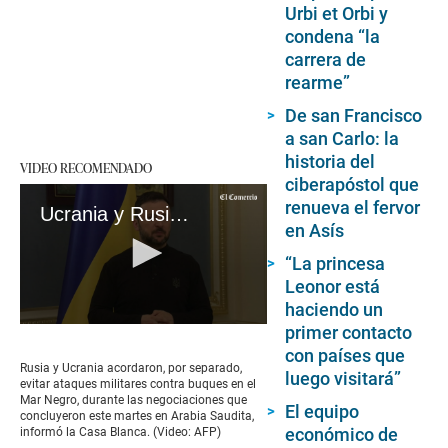
Urbi et Orbi y
condena “la
carrera de
rearme”
De san Francisco
a san Carlo: la
historia del
VIDEO RECOMENDADO
ciberapóstol que
renueva el fervor
Ucrania y Rusia aceptan detener ataques en el Mar Negro, anuncia Estados Unidos
en Asís
“La princesa
Leonor está
haciendo un
primer contacto
0
seconds
con países que
of
Rusia y Ucrania acordaron, por separado,
luego visitará”
1
evitar ataques militares contra buques en el
minute,
Mar Negro, durante las negociaciones que
El equipo
50
concluyeron este martes en Arabia Saudita,
seconds
económico de
informó la Casa Blanca. (Video: AFP)