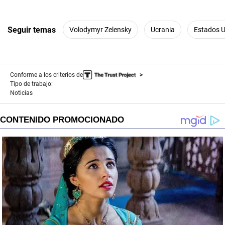
Seguir temas
Volodymyr Zelensky
Ucrania
Estados 
Conforme a los criterios de
Tipo de trabajo:
Noticias