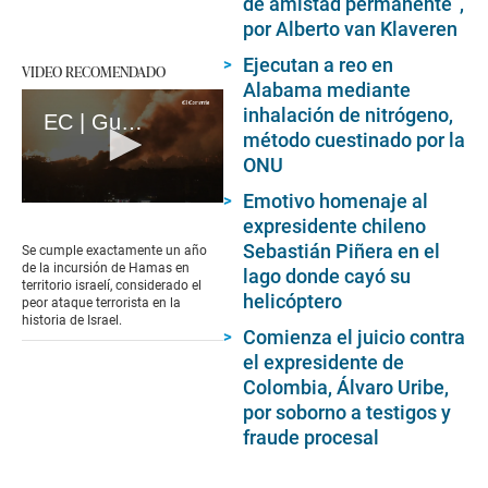
de amistad permanente”,
por Alberto van Klaveren
Ejecutan a reo en
VIDEO RECOMENDADO
Alabama mediante
inhalación de nitrógeno,
EC | Guerra en Gaza: A un año del ataque mortal de Hamás en Israel (loop)
método cuestinado por la
ONU
Emotivo homenaje al
0
expresidente chileno
seconds
of
Sebastián Piñera en el
Se cumple exactamente un año
17
de la incursión de Hamas en
lago donde cayó su
seconds
territorio israelí, considerado el
helicóptero
peor ataque terrorista en la
historia de Israel.
Comienza el juicio contra
el expresidente de
Colombia, Álvaro Uribe,
por soborno a testigos y
fraude procesal