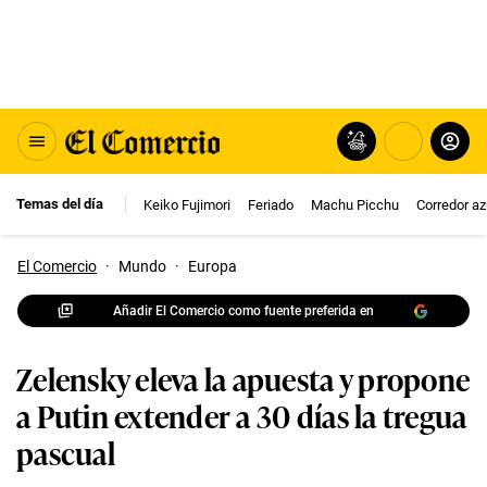
Temas del día
Keiko Fujimori
Feriado
Machu Picchu
Corredor az
El Comercio
·
Mundo
·
Europa
Añadir El Comercio como fuente preferida en
Zelensky eleva la apuesta y propone
a Putin extender a 30 días la tregua
pascual