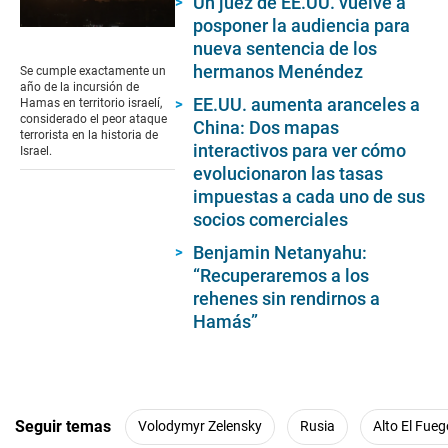
Un juez de EE.UU. vuelve a
posponer la audiencia para
0
nueva sentencia de los
seconds
of
hermanos Menéndez
Se cumple exactamente un
17
año de la incursión de
seconds
EE.UU. aumenta aranceles a
Hamas en territorio israelí,
considerado el peor ataque
China: Dos mapas
terrorista en la historia de
interactivos para ver cómo
Israel.
evolucionaron las tasas
impuestas a cada uno de sus
socios comerciales
Benjamin Netanyahu:
“Recuperaremos a los
rehenes sin rendirnos a
Hamás”
Seguir temas
Volodymyr Zelensky
Rusia
Alto El Fueg