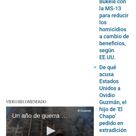
Bukele con
la MS-13
para reducir
los
homicidios
a cambio de
beneficios,
según
EE.UU.
De qué
acusa
Estados
Unidos a
Ovidio
VIDEO RECOMENDADO
Guzmán, el
hijo de ‘El
Un año de guerra en Ucrania: una mirada retrospectiva a la invasión rusa
Chapo’
pedido en
extradición