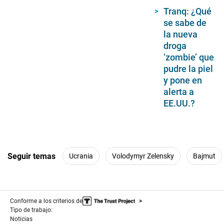
Tranq: ¿Qué
se sabe de
la nueva
droga
‘zombie’ que
pudre la piel
y pone en
alerta a
EE.UU.?
Seguir temas
Ucrania
Volodymyr Zelensky
Bajmut
Conforme a los criterios de
Tipo de trabajo:
Noticias