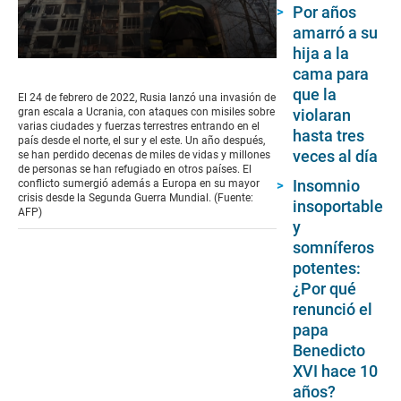
Por años
amarró a su
hija a la
0
cama para
seconds
que la
of
El 24 de febrero de 2022, Rusia lanzó una invasión de
14
violaran
gran escala a Ucrania, con ataques con misiles sobre
minutes,
varias ciudades y fuerzas terrestres entrando en el
hasta tres
28
país desde el norte, el sur y el este. Un año después,
seconds
veces al día
se han perdido decenas de miles de vidas y millones
de personas se han refugiado en otros países. El
Insomnio
conflicto sumergió además a Europa en su mayor
crisis desde la Segunda Guerra Mundial. (Fuente:
insoportable
AFP)
y
somníferos
potentes:
¿Por qué
renunció el
papa
Benedicto
XVI hace 10
años?