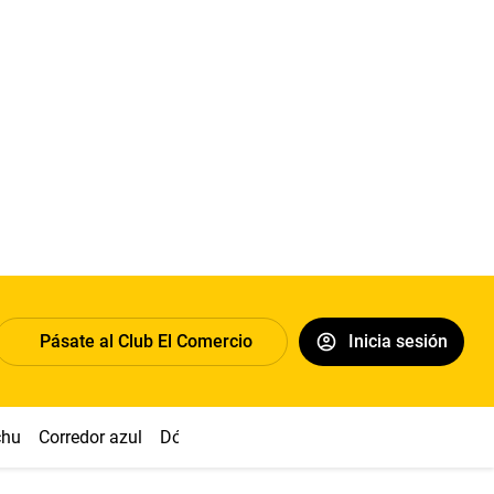
Pásate al Club El Comercio
Inicia sesión
chu
Corredor azul
Dólar
Congreso
Nasca
Acuña
Toled