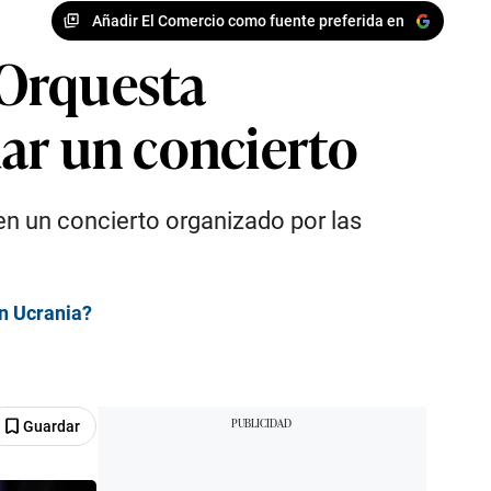
Añadir El Comercio como fuente preferida en
a Orquesta
ar un concierto
en un concierto organizado por las
en Ucrania?
Guardar