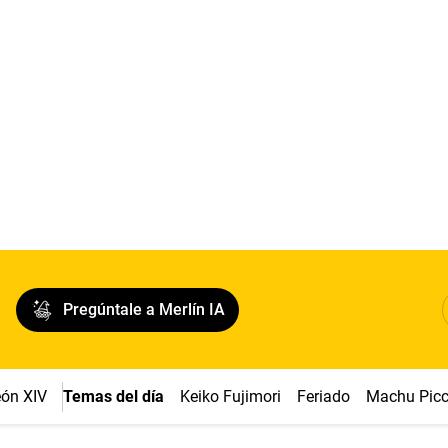
Pregúntale a Merlín IA
ón XIV
Temas del día
Keiko Fujimori
Feriado
Machu Pic