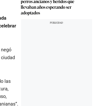
perros ancianos y heridos que
llevaban años esperando ser
adoptados
ada
celebrar
e negó
 ciudad
do las
ura,
uso,
ranianas”.