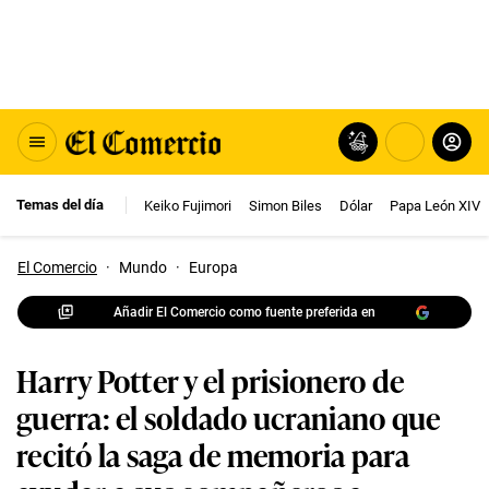
Temas del día
Keiko Fujimori
Simon Biles
Dólar
Papa León XIV
El Comercio
·
Mundo
·
Europa
Añadir El Comercio como fuente preferida en
Harry Potter y el prisionero de
guerra: el soldado ucraniano que
recitó la saga de memoria para