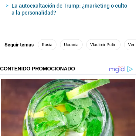
La autoexaltación de Trump: ¿marketing o culto
a la personalidad?
Seguir temas
Rusia
Ucrania
Vladimir Putin
Ver