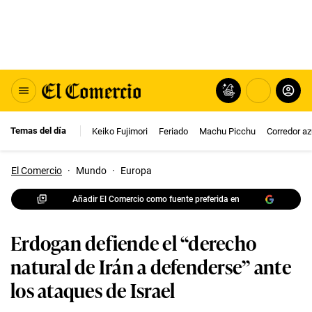
Temas del día
Keiko Fujimori
Feriado
Machu Picchu
Corredor az
El Comercio
·
Mundo
·
Europa
Añadir El Comercio como fuente preferida en
Erdogan defiende el “derecho
natural de Irán a defenderse” ante
los ataques de Israel