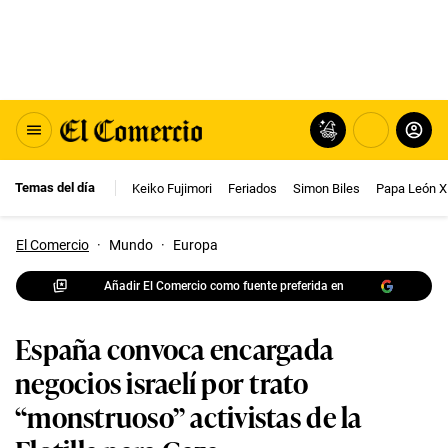
Temas del día
Keiko Fujimori
Feriados
Simon Biles
Papa León X
El Comercio
·
Mundo
·
Europa
Añadir El Comercio como fuente preferida en
España convoca encargada
negocios israelí por trato
“monstruoso” activistas de la