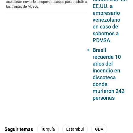
seconds
aceptaran enviarle tanques pesados para resistir a
EE.UU. a
las tropas de Moscú.
empresario
venezolano
en caso de
sobornos a
PDVSA
Brasil
recuerda 10
años del
incendio en
discoteca
donde
murieron 242
personas
Seguir temas
Turquía
Estambul
GDA