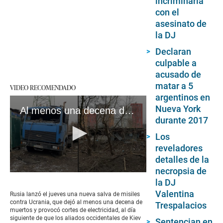
incriminaría
con el
asesinato de
la DJ
Declaran
culpable a
acusado de
matar a 5
VIDEO RECOMENDADO
argentinos en
Nueva York
Al menos una decena de muertos en nueva oleada de bombardeos rusos en Ucrania
durante 2017
Los
reveladores
detalles de la
necropsia de
0
la DJ
seconds
of
Valentina
Rusia lanzó el jueves una nueva salva de misiles
1
contra Ucrania, que dejó al menos una decena de
Trespalacios
minute,
muertos y provocó cortes de electricidad, al día
21
siguiente de que los aliados occidentales de Kiev
Sentencian en