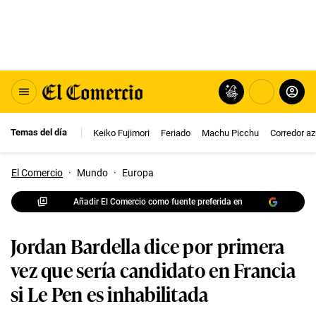
Temas del día
Keiko Fujimori
Feriado
Machu Picchu
Corredor az
El Comercio
·
Mundo
·
Europa
Añadir El Comercio como fuente preferida en
Jordan Bardella dice por primera
vez que sería candidato en Francia
si Le Pen es inhabilitada