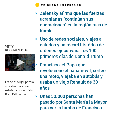
TE PUEDE INTERESAR
Zelensky afirma que las fuerzas
ucranianas “continúan sus
operaciones” en la región rusa de
Kursk
Uso de redes sociales, viajes a
estados y un récord histórico de
VIDEO
RECOMENDADO
órdenes ejecutivas: Los 100
primeros días de Donald Trump
Francia: Mujer perdió sus ahorros al ser estafada por un falso Brad Pitt con IA
Francisco, el Papa que
revolucionó el papamóvil, sorteó
0
una moto, viajaba en autobús y
seconds
of
usaba un viejo Renault de 30
Francia: Mujer perdió
1
sus ahorros al ser
años
minute,
estafada por un falso
30
Brad Pitt con IA
Unas 30.000 personas han
seconds
pasado por Santa María la Mayor
para ver la tumba de Francisco