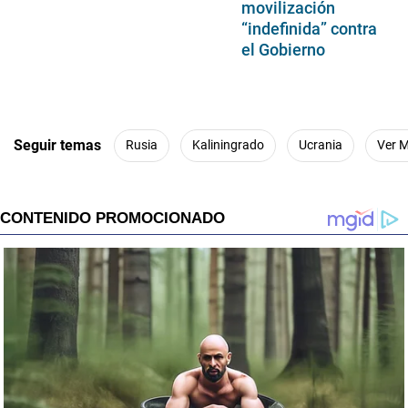
movilización
“indefinida” contra
el Gobierno
Seguir temas
Rusia
Kaliningrado
Ucrania
Ver 