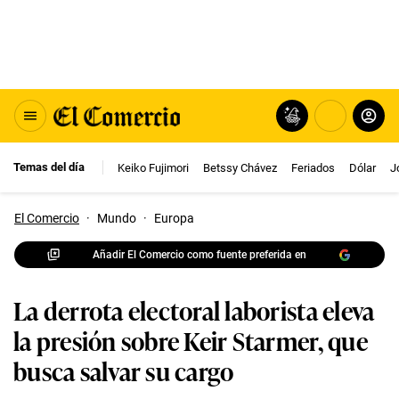
Temas del día
Keiko Fujimori
Betssy Chávez
Feriados
Dólar
J
El Comercio
·
Mundo
·
Europa
Añadir El Comercio como fuente preferida en
La derrota electoral laborista eleva
la presión sobre Keir Starmer, que
busca salvar su cargo