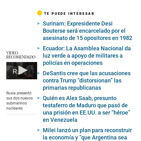
TE PUEDE INTERESAR
Surinam: Expresidente Desi
Bouterse será encarcelado por el
asesinato de 15 opositores en 1982
Ecuador: La Asamblea Nacional da
VIDEO
luz verde a apoyo de militares a
RECOMENDADO
policías en operaciones
Rusia presentó sus dos nuevos submarinos nucleares
DeSantis cree que las acusaciones
contra Trump “distorsionan” las
0
seconds
primarias republicanas
of
Rusia presentó
1
Quién es Alex Saab, presunto
sus dos nuevos
minute,
submarinos
testaferro de Maduro que pasó de
39
nucleares
seconds
una prisión en EE.UU. a ser “héroe”
en Venezuela
Milei lanzó un plan para reconstruir
la economía y “que Argentina sea