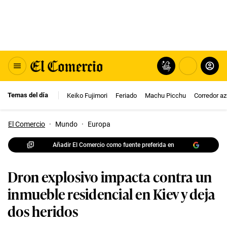
Temas del día
Keiko Fujimori
Feriado
Machu Picchu
Corredor az
El Comercio
·
Mundo
·
Europa
Añadir El Comercio como fuente preferida en
Dron explosivo impacta contra un
inmueble residencial en Kiev y deja
dos heridos