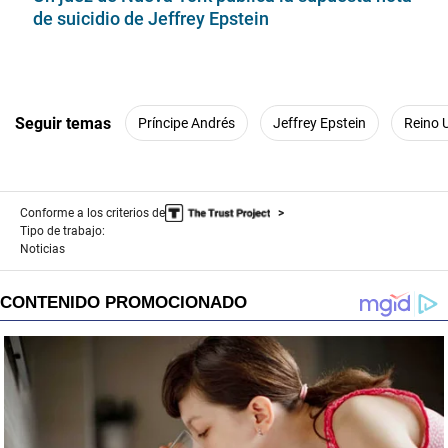
de suicidio de Jeffrey Epstein
Seguir temas
Príncipe Andrés
Jeffrey Epstein
Reino 
Conforme a los criterios de
Tipo de trabajo:
Noticias