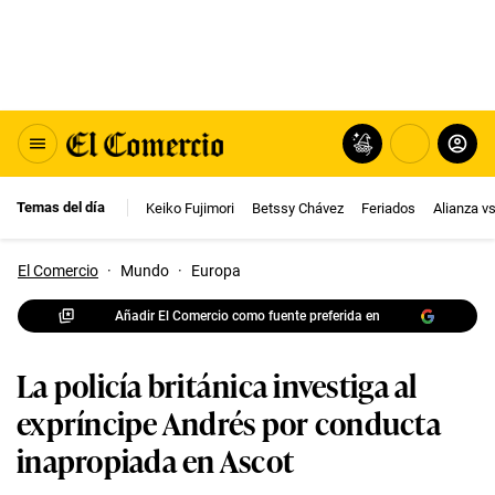
Temas del día
Keiko Fujimori
Betssy Chávez
Feriados
Alianza v
El Comercio
·
Mundo
·
Europa
Añadir El Comercio como fuente preferida en
La policía británica investiga al
expríncipe Andrés por conducta
inapropiada en Ascot