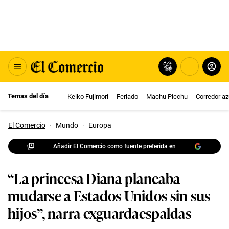
Temas del día
Keiko Fujimori
Feriado
Machu Picchu
Corredor az
El Comercio
·
Mundo
·
Europa
Añadir El Comercio como fuente preferida en
“La princesa Diana planeaba
mudarse a Estados Unidos sin sus
hijos”, narra exguardaespaldas