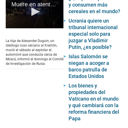
Muere en atentado con coche bomba la hija de un ideólogo cercano a Putin
y consumen más
cereales en el mundo?
Ucrania quiere un
tribunal internacional
0
especial solo para
seconds
of
juzgar a Vladimir
La hija de Alexander Duguin, un
1
ideólogo ruso cercano al Kremlin,
Putin, ¿es posible?
minute,
murió el sábado al explotar el
39
automóvil que conducía cerca de
Islas Salomón se
seconds
Moscú, informó el domingo el Comité
niegan a acoger a
de Investigación de Rusia.
barco patrulla de
Estados Unidos
Los bienes y
propiedades del
Vaticano en el mundo
y qué cambiará con la
reforma financiera del
Papa