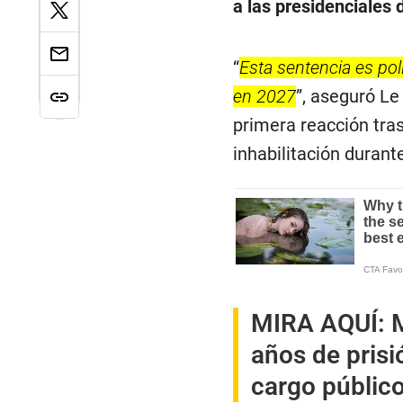
a las presidenciales 
“
Esta sentencia es pol
en 2027
”, aseguró Le
primera reacción tras
inhabilitación durant
MIRA AQUÍ:
años de prisi
cargo público