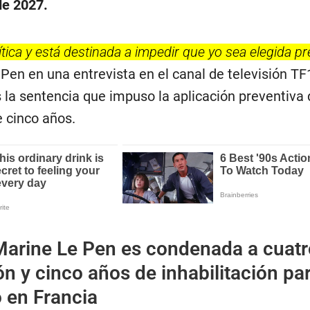
de 2027.
ítica y está destinada a impedir que yo sea elegida p
 Pen en una entrevista en el canal de televisión TF
 la sentencia que impuso la aplicación preventiva 
e cinco años.
Marine Le Pen es condenada a cuatr
ón y cinco años de inhabilitación pa
 en Francia