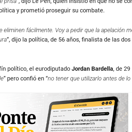
e prisa
”, dijo Le Pen, quien insistió en que no se c
olítica y prometió proseguir su combate.
 eliminen fácilmente. Voy a pedir que la apelación 
ura
”, dijo la política, de 56 años, finalista de las do
ín político, el eurodiputado
Jordan Bardella
, de 29
le
” pero confió en “
no tener que utilizarlo antes de lo