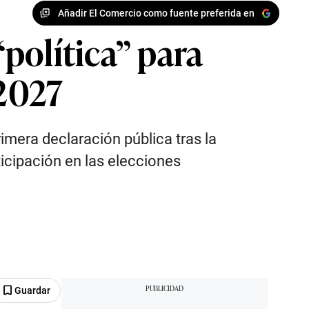
Añadir El Comercio como fuente preferida en
política” para
 2027
rimera declaración pública tras la
ticipación en las elecciones
Guardar