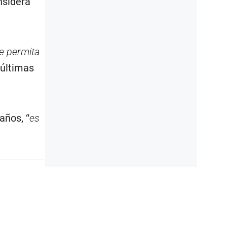
onsidera
me permita
s últimas
 años, “
es