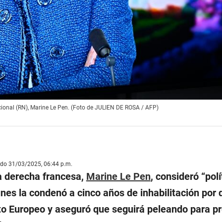
ional (RN), Marine Le Pen. (Foto de JULIEN DE ROSA / AFP)
ado 31/03/2025, 06:44 p.m.
ma derecha francesa,
Marine Le Pen
, consideró “
polí
nes la condenó a cinco años de inhabilitación por 
o Europeo y aseguró que seguirá peleando para p