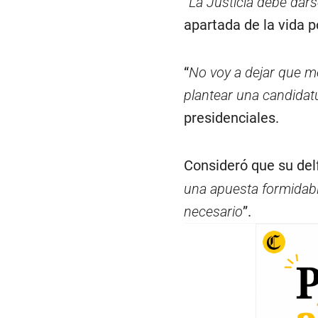
“
La Justicia debe dars
apartada de la vida p
“
No voy a dejar que me
plantear una candidat
presidenciales.
Consideró que su delf
una apuesta formidab
necesario
”.