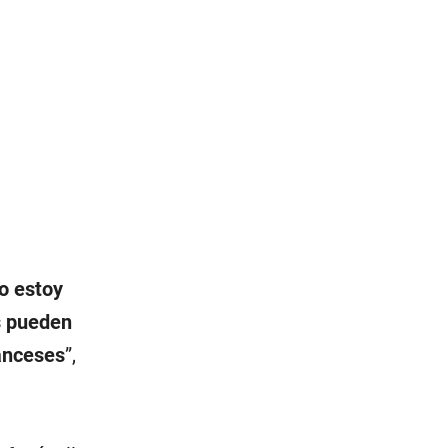
o estoy
s pueden
ranceses
”,