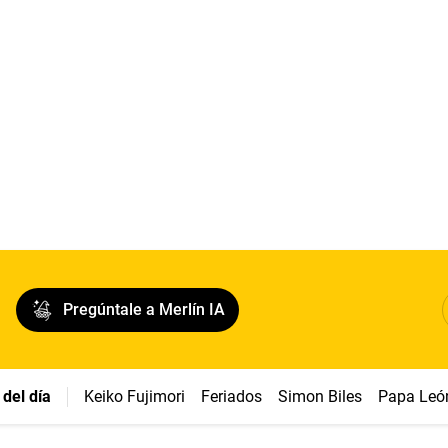
Pregúntale a Merlín IA
del día
Keiko Fujimori
Feriados
Simon Biles
Papa Leó