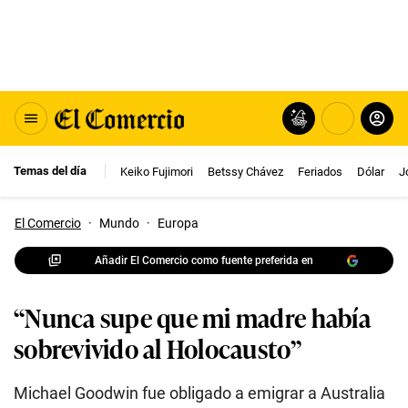
Temas del día
Keiko Fujimori
Betssy Chávez
Feriados
Dólar
J
El Comercio
·
Mundo
·
Europa
Añadir El Comercio como fuente preferida en
“Nunca supe que mi madre había
sobrevivido al Holocausto”
Michael Goodwin fue obligado a emigrar a Australia