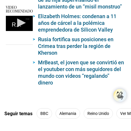
lanzamiento de un “misil monstruo”
VIDEO
RECOMENDADO
Elizabeth Holmes: condenan a 11
años de cárcel a la polémica
Reina Isabel II
emprendedora de Silicon Valley
0
seconds
Rusia fortifica sus posiciones en
of
Crimea tras perder la región de
0
seconds
Kherson
MrBeast, el joven que se convirtió en
el youtuber con más seguidores del
mundo con videos “regalando”
dinero
Seguir temas
BBC
Alemania
Reino Unido
Ver M