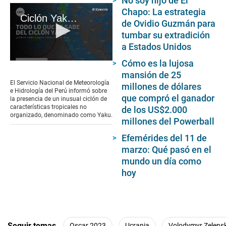
No soy hijo de El
Chapo: La estrategia
Ciclón Yaku: ¿Cómo se originó, hasta cuándo continuará y qué regiones se verían afectadas?
de Ovidio Guzmán para
tumbar su extradición
a Estados Unidos
Cómo es la lujosa
0
seconds
mansión de 25
of
El Servicio Nacional de Meteorología
millones de dólares
1
e Hidrología del Perú informó sobre
minute,
que compró el ganador
la presencia de un inusual ciclón de
14
características tropicales no
de los US$2.000
seconds
organizado, denominado como Yaku.
millones del Powerball
Efemérides del 11 de
marzo: Qué pasó en el
mundo un día como
hoy
Seguir temas
Oscar 2023
Ucrania
Volodymyr Zelens