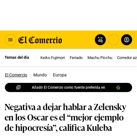
Temas del día
Keiko Fujimori
Feriado
Machu Picchu
Corredor az
El Comercio
·
Mundo
·
Europa
Añadir El Comercio como fuente preferida en
Negativa a dejar hablar a Zelensky
en los Oscar es el “mejor ejemplo
de hipocresía”, califica Kuleba