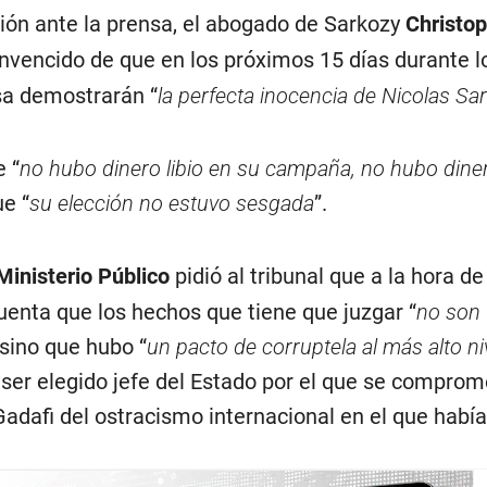
ión ante la prensa, el abogado de Sarkozy
Christo
nvencido de que en los próximos 15 días durante l
sa demostrarán “
la perfecta inocencia de Nicolas Sa
e “
no hubo dinero libio en su campaña, no hubo diner
ue “
su elección no estuvo sesgada
”.
Ministerio Público
pidió al tribunal que a la hora de
uenta que los hechos que tiene que juzgar “
no son
 sino que hubo “
un pacto de corruptela al más alto ni
 ser elegido jefe del Estado por el que se comprom
Gadafi del ostracismo internacional en el que habí