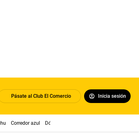
Pásate al Club El Comercio
Inicia sesión
chu
Corredor azul
Dólar
Congreso
Nasca
Acuña
Toled