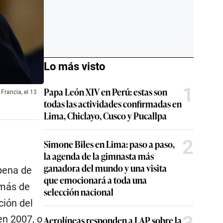
Lo más visto
1
Papa León XIV en Perú: estas son
 Francia, el 13
todas las actividades confirmadas en
Lima, Chiclayo, Cusco y Pucallpa
2
Simone Biles en Lima: paso a paso,
la agenda de la gimnasta más
ganadora del mundo y una visita
pena de
que emocionará a toda una
 más de
selección nacional
ción del
en 2007, o
Aerolíneas responden a LAP sobre la