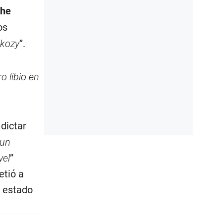
phe
os
rkozy
”.
o libio en
 dictar
 un
vel
”
etió a
a estado