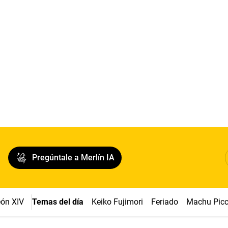
Pregúntale a Merlín IA
ón XIV
Temas del día
Keiko Fujimori
Feriado
Machu Pic