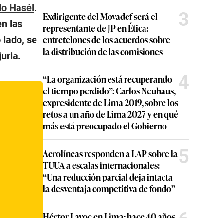
lo Hasél
.
3
Exdirigente del Movadef será el
en las
representante de JP en Ética:
entretelones de los acuerdos sobre
o lado, se
la distribución de las comisiones
juria.
4
“La organización está recuperando
el tiempo perdido”: Carlos Neuhaus,
expresidente de Lima 2019, sobre los
retos a un año de Lima 2027 y en qué
más está preocupado el Gobierno
5
Aerolíneas responden a LAP sobre la
TUUA a escalas internacionales:
“Una reducción parcial deja intacta
la desventaja competitiva de fondo”
Héctor Lavoe en Lima: hace 40 años