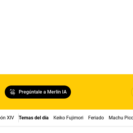
Pregúntale a Merlín IA
ón XIV
Temas del día
Keiko Fujimori
Feriado
Machu Pic