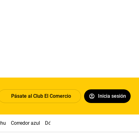
Pásate al Club El Comercio
Inicia sesión
chu
Corredor azul
Dólar
Congreso
Nasca
Acuña
Toled