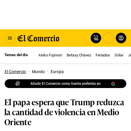
Temas del día
Keiko Fujimori
Betssy Chávez
Feriados
Dólar
J
El Comercio
·
Mundo
·
Europa
Añadir El Comercio como fuente preferida en
El papa espera que Trump reduzca
la cantidad de violencia en Medio
Oriente