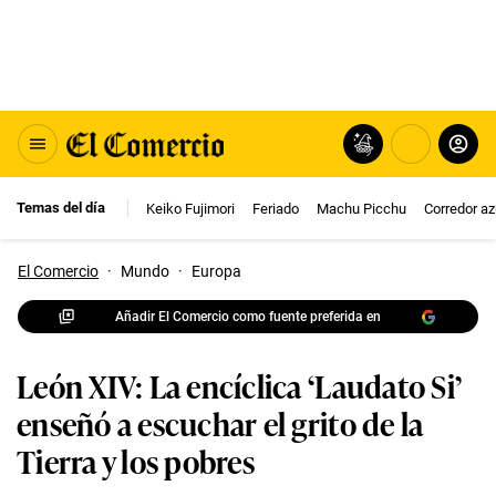
Temas del día
Keiko Fujimori
Feriado
Machu Picchu
Corredor az
El Comercio
·
Mundo
·
Europa
Añadir El Comercio como fuente preferida en
León XIV: La encíclica ‘Laudato Si’
enseñó a escuchar el grito de la
Tierra y los pobres